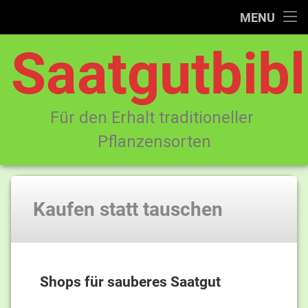
Startseite
MENU
Saatgutbibl
Kaufen statt tauschen
Kontakt
Impressum Datenschutzerklärung
Für den Erhalt traditioneller 
Pflanzensorten
Kaufen statt tauschen
Shops für sauberes Saatgut