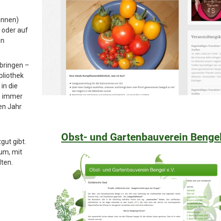
innen)
 oder auf
en
bringen –
bliothek
in die
n immer
en Jahr
Obst- und Gartenbauverein Bengel
ut gibt.
um, mit
lten.