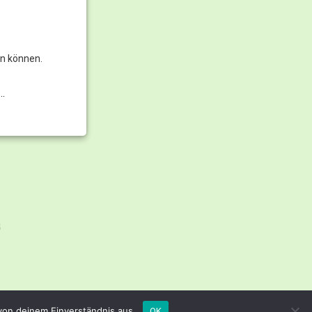
en können.
…
 von deinem Einverständnis aus.
OK