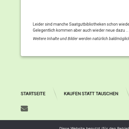
Leider sind manche Saatgutbibliotheken schon wieder
Gelegentlich kommen aber auch wieder neue dazu …
Weitere Inhalte und Bilder werden natürlich baldmöglic
STARTSEITE
KAUFEN STATT TAUSCHEN
E-mail
©
CoRoMA internet-service
(1998-2026)
Diese Website benutzt (für den Betrie